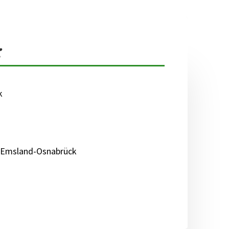
:
k
d Emsland-Osnabrück
m