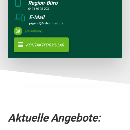
Region-Büro
0491 9198 223
E-Mail
jugend@reformiert.de
@evrefjung
KONTAKTFORMULAR
Aktuelle Angebote: