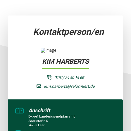
Kontaktperson/en
KIM HARBERTS
0151/ 24 50 19 66
kim.harberts@reformiert.de
Anschrift
Ev.-ref. Landesjugendpfarramt
Saarstraße 6
26789 Leer